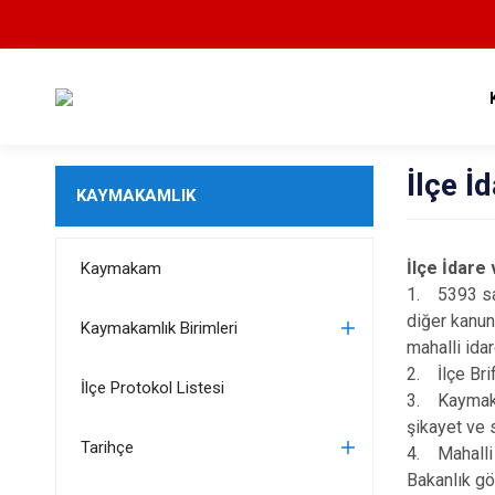
İlçe İ
KAYMAKAMLIK
İlçe İdare
Kaymakam
1. 5393 say
diğer kanun
Kaymakamlık Birimleri
mahalli idare
2. İlçe Brif
İlçe Protokol Listesi
3. Kaymakam
şikayet ve s
Tarihçe
4. Mahalli 
Bakanlık gö