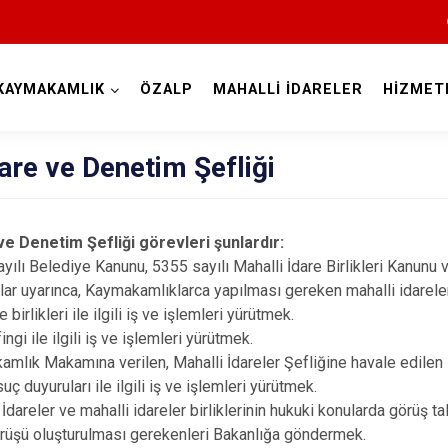
KAYMAKAMLIK
ÖZALP
MAHALLİ İDARELER
HİZMET
Van
dare ve Denetim Şefliği
 ve Denetim Şefliği görevleri şunlardır:
ılı Belediye Kanunu, 5355 sayılı Mahalli İdare Birlikleri Kanunu 
lar uyarınca, Kaymakamlıklarca yapılması gereken mahalli idarele
Bahçesaray
 birlikleri ile ilgili iş ve işlemleri yürütmek.
ingi ile ilgili iş ve işlemleri yürütmek.
Başkale
lık Makamına verilen, Mahalli İdareler Şefliğine havale edilen 
Çaldıran
uç duyuruları ile ilgili iş ve işlemleri yürütmek.
İdareler ve mahalli idareler birliklerinin hukuki konularda görüş t
Çatak
rüşü oluşturulması gerekenleri Bakanlığa göndermek.