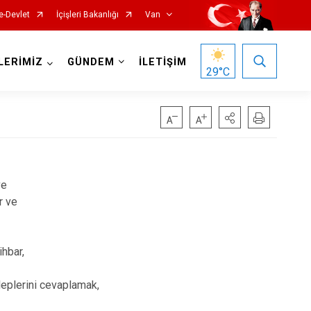
e-Devlet
İçişleri Bakanlığı
Van
LERİMİZ
GÜNDEM
İLETİŞİM
29
°C
ve
r ve
Gürpınar
Muradiye
ihbar,
Özalp
aleplerini cevaplamak,
Saray