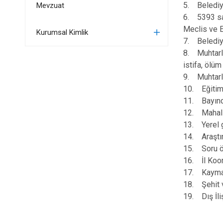
5. Belediye
Mevzuat
6. 5393 sa
Meclis ve En
Kurumsal Kimlik
7. Belediye
8. Muhtarla
istifa, ölüm
9. Muhtarlar
10. Eğitim v
11. Bayındır
12. Mahalli 
13. Yerel g
14. Araştır
15. Soru ön
16. İl Koor
17. Kaymaka
18. Şehit v
19. Dış İliş