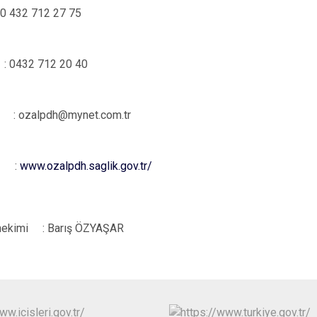
Edremit
 0 432 712 27 75
Erciş
Gevaş
: 0432 712 20 40
: ozalpdh@mynet.com.tr
i
:
www.ozalpdh.saglik.gov.tr/
hekimi
: Barış ÖZYAŞAR