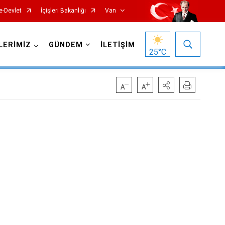
e-Devlet
İçişleri Bakanlığı
Van
LERİMİZ
GÜNDEM
İLETİŞİM
25
°C
Gürpınar
Muradiye
Özalp
Saray