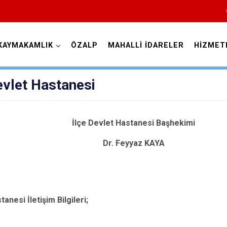
KAYMAKAMLIK
ÖZALP
MAHALLİ İDARELER
HİZMET
Van
evlet Hastanesi
İlçe Devlet Hastanesi Başhekimi
Dr. Feyyaz KAYA
Bahçesaray
Başkale
Çaldıran
anesi İletişim Bilgileri;
Çatak